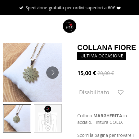
Vai
Spedizione gratuita per ordini superiori a 60€ ❤️
al
contenuto
principale
COLLANA FIORE
ULTIMA OCCASIONE
15,00 €
20,00 €
Disabilitato
Collana
MARGHERITA
in
acciaio
. Finitura
GOLD
.
Scorri la pagina per trovare il