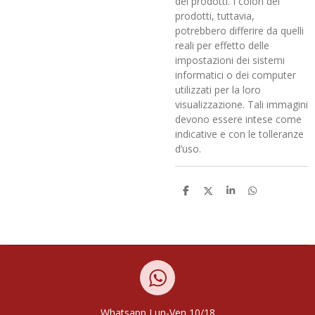
dei prodotti. I colori dei
prodotti, tuttavia,
potrebbero differire da quelli
reali per effetto delle
impostazioni dei sistemi
informatici o dei computer
utilizzati per la loro
visualizzazione. Tali immagini
devono essere intese come
indicative e con le tolleranze
d’uso.
C
C
C
C
o
o
o
o
n
n
n
n
d
d
d
d
i
i
i
i
v
v
v
v
i
i
i
i
d
d
d
d
i
i
i
i
Whatsapp
Lun-Ven
10/18