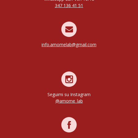
347 136 41 51
info.amomelab@gmail.com
Seguimi su Instagram
@amome_lab