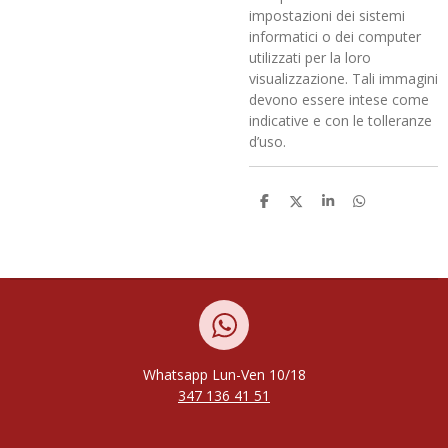
impostazioni dei sistemi
informatici o dei computer
utilizzati per la loro
visualizzazione. Tali immagini
devono essere intese come
indicative e con le tolleranze
d’uso.
C
C
C
C
o
o
o
o
n
n
n
n
d
d
d
d
i
i
i
i
v
v
v
v
i
i
i
i
d
d
d
d
i
i
i
i
Whatsapp
Lun-Ven
10/18
347 136 41 51