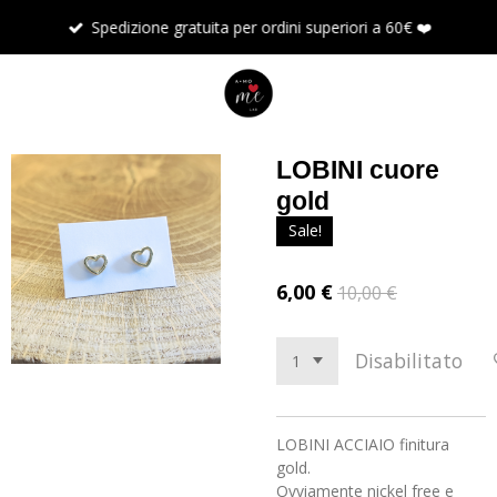
Vai
Spedizione gratuita per ordini superiori a 60€ ❤️
al
contenuto
principale
LOBINI cuore
gold
Sale!
6,00 €
10,00 €
Disabilitato
LOBINI ACCIAIO finitura
gold.
Ovviamente nickel free e