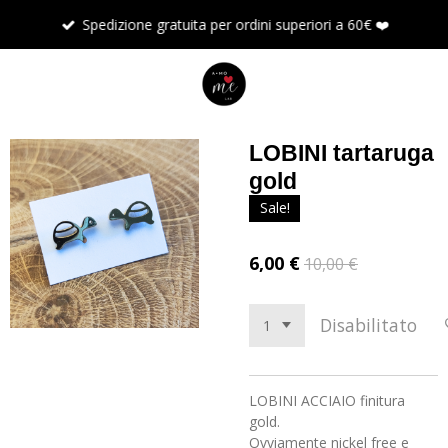
Vai
Spedizione gratuita per ordini superiori a 60€ ❤️
al
contenuto
principale
LOBINI tartaruga
gold
Sale!
6,00 €
10,00 €
Disabilitato
LOBINI ACCIAIO finitura
gold.
Ovviamente nickel free e