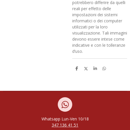
potrebbero differire da quelli
reali per effetto delle
impostazioni dei sistemi
informatici o dei computer
utilizzati per la loro
visualizzazione. Tali immagini
devono essere intese come
indicative e con le tolleranze
d’uso.
C
C
C
C
o
o
o
o
n
n
n
n
d
d
d
d
i
i
i
i
v
v
v
v
i
i
i
i
d
d
d
d
i
i
i
i
Whatsapp
Lun-Ven
10/18
347 136 41 51