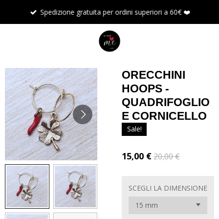
Vai
Spedizione gratuita per ordini superiori a 60€ ❤️
al
contenuto
principale
ORECCHINI
HOOPS -
QUADRIFOGLIO
E CORNICELLO
Sale!
15,00 €
20,00 €
SCEGLI LA DIMENSIONE