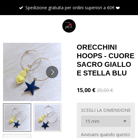
Vai
Spedizione gratuita per ordini superiori a 60€ ❤️
al
contenuto
principale
ORECCHINI
HOOPS - CUORE
SACRO GIALLO
E STELLA BLU
15,00 €
20,00 €
SCEGLI LA DIMENSIONE
Avvisami quando questo