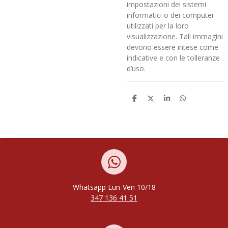
impostazioni dei sistemi
informatici o dei computer
utilizzati per la loro
visualizzazione. Tali immagini
devono essere intese come
indicative e con le tolleranze
d’uso.
C
C
C
C
o
o
o
o
n
n
n
n
d
d
d
d
i
i
i
i
v
v
v
v
i
i
i
i
d
d
d
d
i
i
i
i
Whatsapp
Lun-Ven
10/18
347 136 41 51