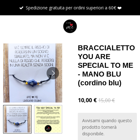
Vai
Spedizione gratuita per ordini superiori a 60€ ❤️
al
contenuto
principale
BRACCIALETTO
YOU ARE
SPECIAL TO ME
- MANO BLU
(cordino blu)
10,00 €
15,00 €
Avvisami quando questo
prodotto tornerà
disponibile.