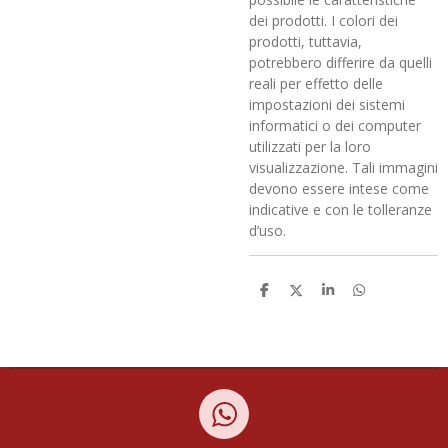
dei prodotti. I colori dei
prodotti, tuttavia,
potrebbero differire da quelli
reali per effetto delle
impostazioni dei sistemi
informatici o dei computer
utilizzati per la loro
visualizzazione. Tali immagini
devono essere intese come
indicative e con le tolleranze
d’uso.
C
C
C
C
o
o
o
o
n
n
n
n
d
d
d
d
i
i
i
i
v
v
v
v
i
i
i
i
d
d
d
d
i
i
i
i